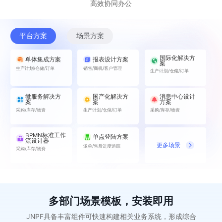
高效协同办公
平台方案
场景方案
国际化解决方
单体集成方案
报表设计方案
案
生产计划/仓储/订单
销售/商机/客户管理
生产计划/仓储/订单
微服务解决方
国产化解决方
消息中心设计
案
案
方案
采购/库存/物资
生产计划/仓储/订单
采购/库存/物资
BPMN标准工作
单点登陆方案
流设计器
更多场景
派单/售后进度追踪
采购/库存/物资
多部门场景模板，安装即用
JNPF具备丰富组件可快速构建相关业务系统，形成综合