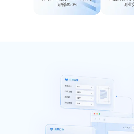
间缩短50%
测业