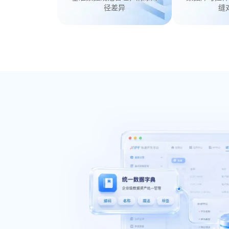
径差异
缝