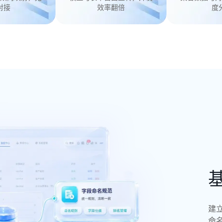
对接
效率翻倍
度
建
命