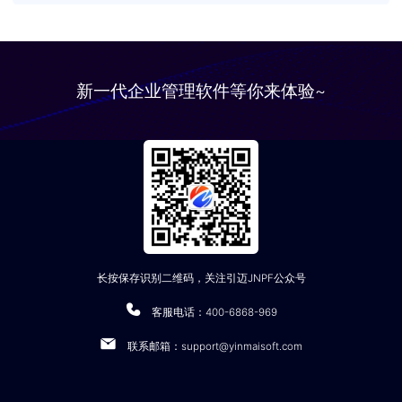
银龄友好服务
横向打通各级心理服务机构数据壁垒，构建资源共享、业务协同
推广策略统一配置与动态管理。
标准化康复流程​
搭建适老化移动端界面，让老同志便捷参与活动、获取资讯，享
的云平台生态。
数据驱动决策
受数字化关怀服务。
覆盖评估、计划、训练、效果追踪全流程，通过多维度评估模型
统一服务标准
基于实时效果追踪与智能分析模块，自动生成转化率、点击率可
保障康复方案的科学性与个性化。
新一代企业管理软件等你来体验~
建立全链条考核监督体系，实现心理服务人员资质、工作流程和
视化报告，支持推广策略动态调优。
智能协同中枢
质量评估的标准化管理。
权限闭环管理
整合机构人员、服务数据、管理决策于统一平台，实现跨角色信
构建从用户注册、分级权限控制到操作日志追溯的全链路管理体
息互通与效能可视化监管。
系，保障推广活动全程安全可控。
数据决策引擎​
实时生成康复进度热力图与效果趋势分析，驱动机构精准优化服
务方案及资源配置。
长按保存识别二维码，关注引迈JNPF公众号
客服电话：400-6868-969
联系邮箱：support@yinmaisoft.com