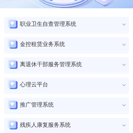
职业卫生自查管理系统
智能分级评估
金控租赁业务系统
通过自查数据自动生成职业卫生管理等级与风险类别，实现企业
健康风险智能量化分级。
租赁业务全流程管理
离退休干部服务管理系统
风险动态管控
通过线上化系统覆盖租赁业务全生命周期，实现自动化操作与高
建立企业自查-系统预警-整改追踪的闭环管理体系，前置化控制
效协同，显著提升业务处理效率。
多端协同管理​
心理云平台
职业病危害风险源头。
智能风控实时预警
整合电脑平台与移动终端，实现离退休干部信息跨设备同步更
分类精准监管
基于动态数据分析构建风险评估模型，自动触发风险监测与预警
新、服务流程统一管控。
智能治理决策
推广管理系统
基于风险画像智能匹配"双随机"监管方案，破解人少事多难题，
机制，强化项目风险防控能力。
智能数据整合​
提升执法资源使用效率。
通过AI与大数据分析实现政府决策科学化，推动社会治理体系现
业财数据无缝集成
自动归集人员信息与业务数据，消除重复录入痛点，为精准服务
代化升级。
智能渠道整合
残疾人康复服务系统
打通业务流与财务流数据通道，实现合同账单自动核销及批量财
提供完整决策依据。
跨部门数据互通
务处理，确保业财信息实时精准同步。
聚合线上广告、线下活动及社交媒体等全渠道资源，实现多场景