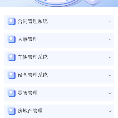
合同管理系统
提升流程效率
人事管理
自动化任务分配和跟踪功能，减少人工协调的工作量，提高任务
的准确性和时效性。
提升工作执行效率
车辆管理系统
强化风险管控
自动化考勤统计与绩效跟踪功能，减少人工核算与反馈的重复性
智能化的合同条款审查与履约提醒机制，优化资源投入优先级，
工作，提升人事事务处理的准确性和响应速度。
全生命周期状态监控​
设备管理系统
规避法律风险并保障合同执行合规性。
精准匹配人力资源
集成OBD设备与车联网技术，维保及时率提升65%。
透明权责追溯
基于岗位需求与员工能力的智能分析，实现人力配置的动态优
多端协同与无纸化作业​
提升运维效率
零售管理
明确合同签署方责任归属与节点权限管理，实时监控履约进度，
化，保障部门协作效率与个人价值最大化。
减少协作摩擦与争议纠纷。
支持PC端、移动App及车载终端数据互通，实现任务派发、签
自动化设备状态监控与维护提醒功能，降低人工巡检频次，提升
明确权责与流程透明化
收、回单电子化流转，跨部门协作效率提升60%。
设备管理精准度和响应速度。
提高运营效率
房地产管理
建立岗位职责划分与审批流程可视化机制，强化任务归属与执行
精细化成本管控​
智能调配资源
节点把控，降低跨部门协作中的沟通壁垒。
自动化销售数据同步和库存更新功能，减少手工操作环节，提高