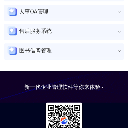
统计燃油、保险、维修等费用，结合里程与载重数据生成单车效
基于设备生命周期制定维护计划，实现备品备件科学调配和维保
商品流转信息的准确性和实时性。
提升协同效率
人事OA管理
益分析报告，成本核算效率提升50%，隐性浪费减少30%。
力量精准投放。
智能资源调配
自动化项目任务派发与进度追踪功能，减少多方协调时间成本，
明晰权责体系
基于销售趋势和库存动态的智能分析系统，实现促销资源分配与
提升工程节点与客户跟进信息的准确性和同步率。
提升流程处理效率
售后服务系统
建立设备全流程电子台账，通过数字化任务派发与执行追踪，确
人员排班的精准化配置。
优化资源整合
保设备维护责任到岗到人，消除管理盲区。
自动化审批流程分配与节点追踪功能，减少跨部门沟通成本，提
强化执行管控
基于土地开发、资金调配与设计资源的智能评估模型，实现项目
高事务处理的规范性和响应速度。
提升服务响应效率
图书借阅管理
建立销售目标分解与库存周转追踪机制，通过可视化看板强化执
阶段资源的最优匹配，缩短开发周期并降低冗余成本。
智能调配人力资源
行过程监督，确保营销策略有效落地。
智能化工单分配与全流程追踪机制，减少人工调度耗时，缩短客
强化全流程监管
基于岗位负荷与能力模型的任务派发机制，实现人力效能最大化
户需求响应周期，确保服务标准统一性。
提升服务效率
建立合同履约、款项拨付与工程进度的穿透式管理机制，通过权
与团队协作最优化，保障重点工作优先推进。
优化服务资源调度
责数字化映射减少执行盲区，规避法律纠纷风险。
自动化借还书流程与预约通知功能，减少人工核对登记环节，提
移动化员工服务​​
基于服务类型与时效的动态优先级匹配，精准分配人力、物料及
高借阅操作的准确性和服务响应速度。
新一代企业管理软件等你来体验~
提供移动端员工服务，集成假勤申请、证明开具、薪资查询等
技术资源，智能预警资源缺口，降低闲置浪费风险。
优化馆藏调配
20+项功能，事务处理时长从3天缩短至30分钟，员工满意度提升
强化服务过程管控
40%。
智能化的书籍流通监控机制，根据借阅热度动态调整书籍分布，
可视化服务节点权责分配与执行反馈系统，实时同步服务数据至
实现馆藏资源的高效利用与空间合理配置。
客户与企业端，建立问题回溯及满意度评价机制，减少服务盲区
强化借阅监管
与权责争议。
建立全流程追踪体系与逾期预警功能，精确记录借阅动态并落实