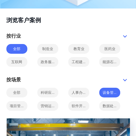
浏览客户案例
按行业
全部
制造业
教育业
医药业
互联网
政务服务
工程建设
能源石化
农业水电
软件服务
零售商超
文体娱乐
按场景
汽车制造
全部
科研应用
人事办公
设备管理
项目管理
营销运营
软件开发
数据处理
物联管理
快递物流
零售商超
医疗健康
工业制造
智慧管理